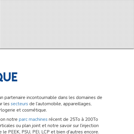
que
un partenaire incontournable dans les domaines de
ur les
secteurs
de l’automobile, appareillages,
rlogerie et cosmétique.
ion notre
parc machines
récent de 25To à 200To
ticales ou plan joint et notre savoir sur l’injection
le PEEK, PSU, PEI, LCP et bien d’autres encore.