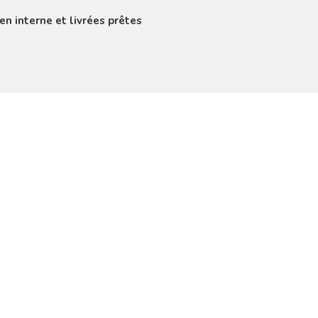
en interne et livrées prêtes
aintenance et réparat
Nous avons un mécanicien à ple
le nettoyage de vos outillage
est le cas. Un nettoyage compl
produites mais également de 